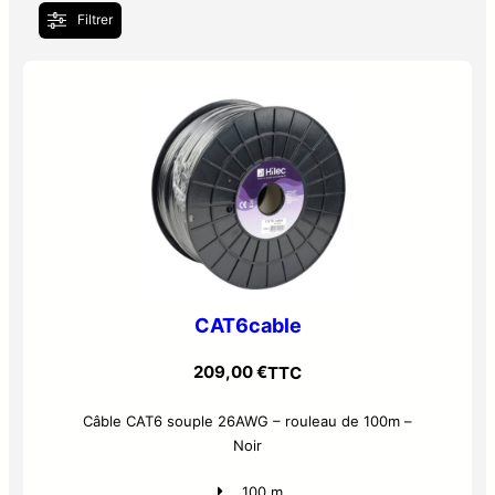
Filtrer
CAT6cable
209,00
€
TTC
Câble CAT6 souple 26AWG – rouleau de 100m –
Noir
100 m