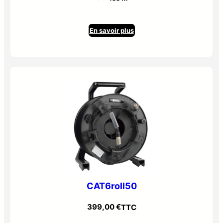
En savoir plus
CAT6roll50
399,00
€
TTC