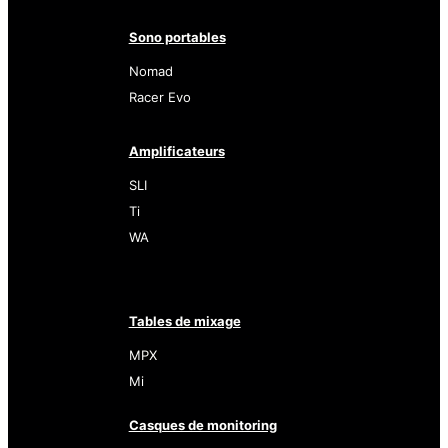
Sono portables
Nomad
Racer Evo
Amplificateurs
SLI
Ti
WA
Tables de mixage
MPX
Mi
Casques de monitoring