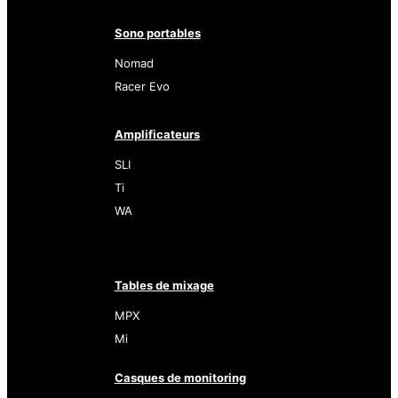
Sono portables
Nomad
Racer Evo
Amplificateurs
SLI
Ti
WA
Tables de mixage
MPX
Mi
Casques de monitoring