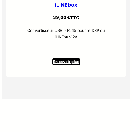
iLINEbox
39,00
€
TTC
Convertisseur USB > RJ45 pour le DSP du
iLINEsub12A
En savoir plus