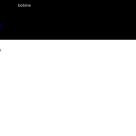
bobine
ur
D