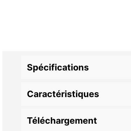
Spécifications
Informations complémentaires
Caractéristiques
Marque
Description
Téléchargement
• Sac en nylon stylé et résistant pour statifs des
n• Parfaits pour les statifs SS-59, SS-AIR, LST-32