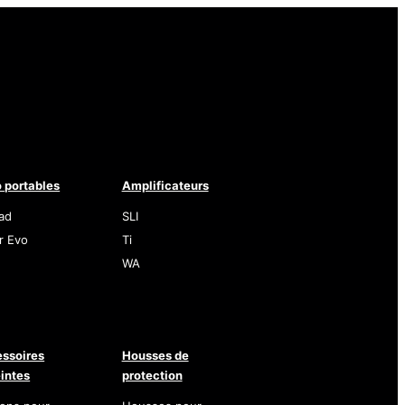
 portables
Amplificateurs
ad
SLI
r Evo
Ti
WA
ssoires
Housses de
intes
protection