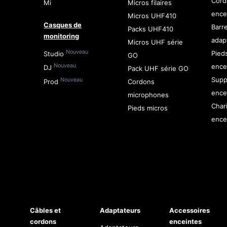
Cord
Mi
Micros filaires
ence
Micros UHF410
Casques de
Barr
Packs UHF410
monitoring
adap
Micros UHF série
Nouveau
Pied
Studio
GO
ence
Nouveau
DJ
Pack UHF série GO
Supp
Nouveau
Prod
Cordons
ence
microphones
Char
Pieds micros
ence
Câbles et
Adaptateurs
Accessoires
cordons
enceintes