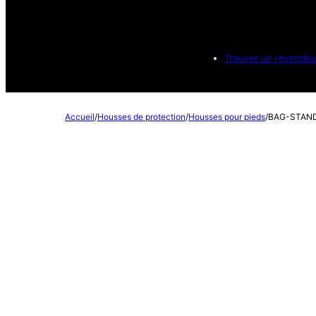
Trouver un revende
Accueil
/
Housses de protection
/
Housses pour pieds
/
BAG-STAN