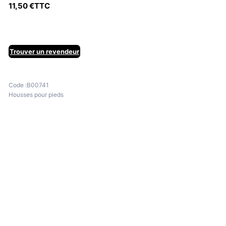
11,50
€
TTC
Trouver un revendeur
Code :
B00741
Housses pour pieds