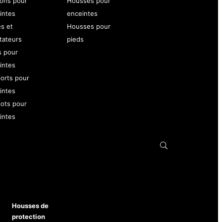
ons pour
Housses pour
intes
enceintes
es et
Housses pour
tateurs
pieds
s pour
intes
orts pour
intes
iots pour
intes
Housses de
protection