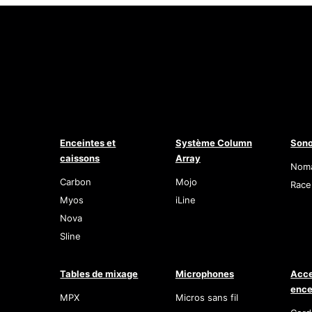
Enceintes et
Système Column
Sono
caissons
Array
Nom
Carbon
Mojo
Race
Myos
iLine
Nova
Sline
Tables de mixage
Microphones
Acce
ence
MPX
Micros sans fil