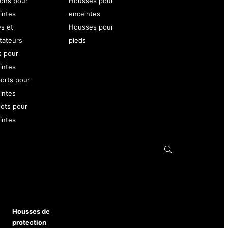
ons pour
Housses pour
intes
enceintes
es et
Housses pour
tateurs
pieds
s pour
intes
orts pour
intes
iots pour
intes
Housses de
protection