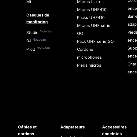
Cord
Mi
Micros filaires
ence
Micros UHF410
Casques de
Barr
Packs UHF410
monitoring
adap
Micros UHF série
Nouveau
Pied
Studio
GO
ence
Nouveau
DJ
Pack UHF série GO
Supp
Nouveau
Prod
Cordons
ence
microphones
Char
Pieds micros
ence
Câbles et
Adaptateurs
Accessoires
cordons
enceintes