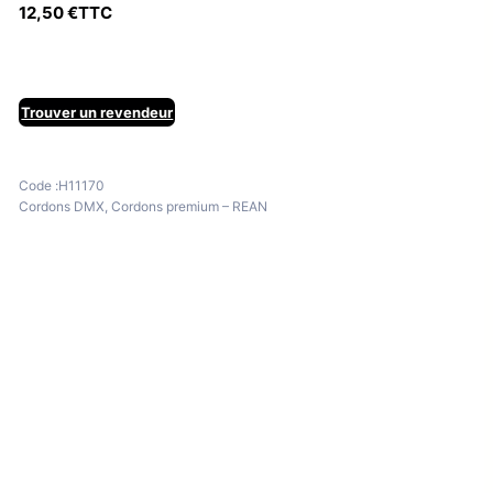
12,50
€
TTC
Trouver un revendeur
Code :
H11170
Cordons DMX
,
Cordons premium – REAN