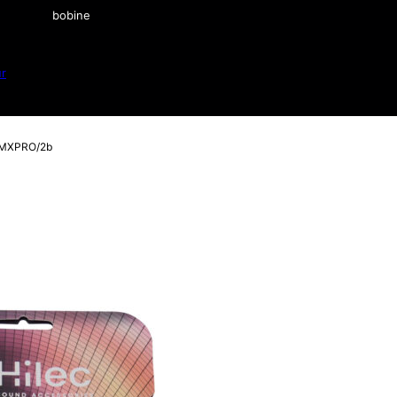
bobine
ur
MXPRO/2b