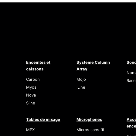
Enceintes et
Système Column
Sono
caissons
Array
Nom
Carbon
Mojo
Race
Myos
iLine
Nova
Sline
Tables de mixage
Microphones
Acce
ence
MPX
Micros sans fil