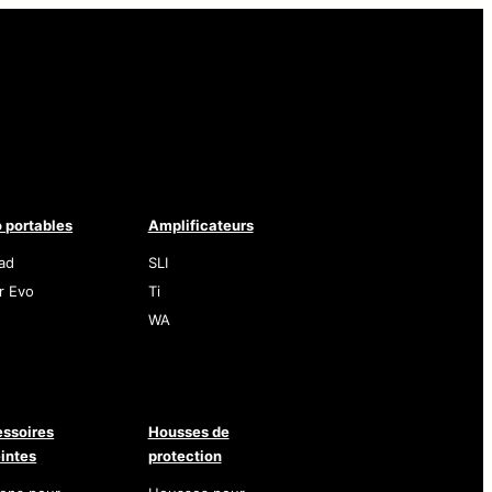
 portables
Amplificateurs
ad
SLI
r Evo
Ti
WA
ssoires
Housses de
intes
protection