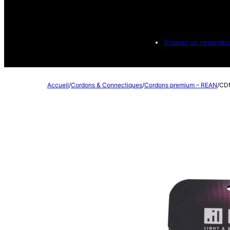
Trouver un revende
Accueil
/
Cordons & Connectiques
/
Cordons premium – REAN
/
CD