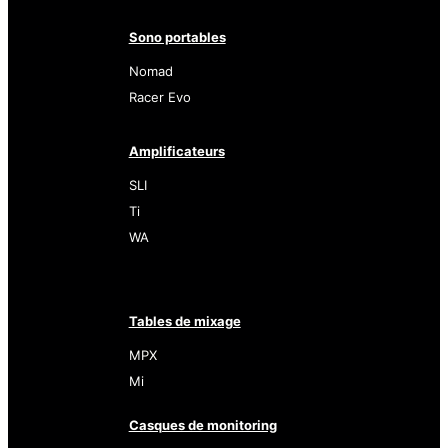
Sono portables
Nomad
Racer Evo
Amplificateurs
SLI
Ti
WA
Tables de mixage
MPX
Mi
Casques de monitoring