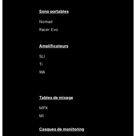
Sono portables
Nomad
Racer Evo
Amplificateurs
SLI
Ti
WA
Tables de mixage
MPX
Mi
Casques de monitoring