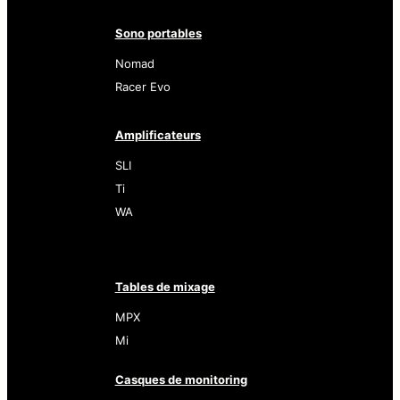
Sono portables
Nomad
Racer Evo
Amplificateurs
SLI
Ti
WA
Tables de mixage
MPX
Mi
Casques de monitoring