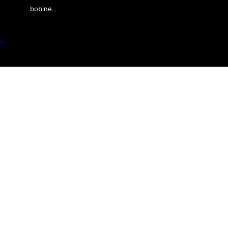
bobine
ur