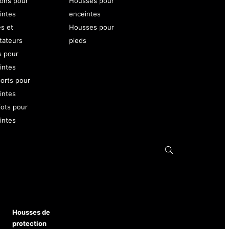
ons pour
Housses pour
intes
enceintes
es et
Housses pour
tateurs
pieds
s pour
intes
orts pour
intes
iots pour
intes
Housses de
protection