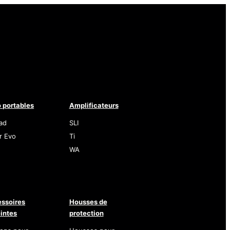
 portables
Amplificateurs
ad
SLI
r Evo
Ti
WA
ssoires
Housses de
intes
protection