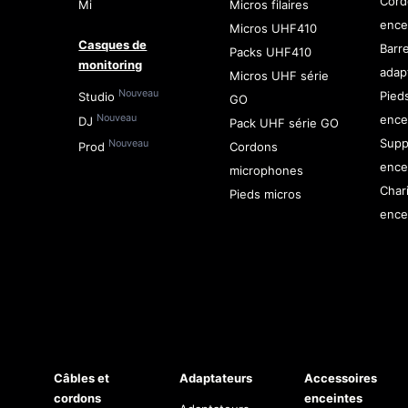
Cord
Mi
Micros filaires
ence
Micros UHF410
Casques de
Barr
Packs UHF410
monitoring
adap
Micros UHF série
Nouveau
Pied
Studio
GO
ence
Nouveau
DJ
Pack UHF série GO
Supp
Nouveau
Prod
Cordons
ence
microphones
Char
Pieds micros
ence
Câbles et
Adaptateurs
Accessoires
cordons
enceintes