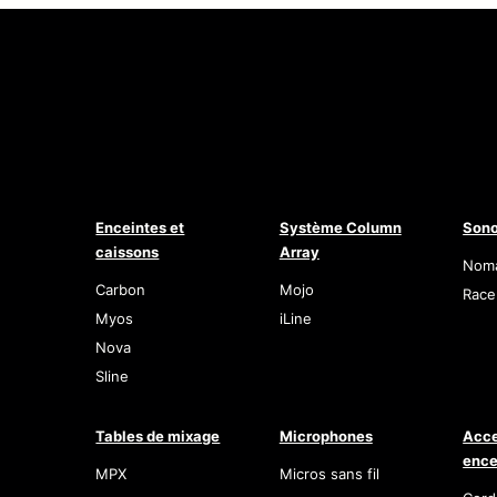
Enceintes et
Système Column
Sono
caissons
Array
Nom
Carbon
Mojo
Race
Myos
iLine
Nova
Sline
Tables de mixage
Microphones
Acce
ence
MPX
Micros sans fil