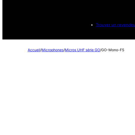
Trouver un revende
Accueil
/
Microphones
/
Micros UHF série GO
/
GO-Mono-F5