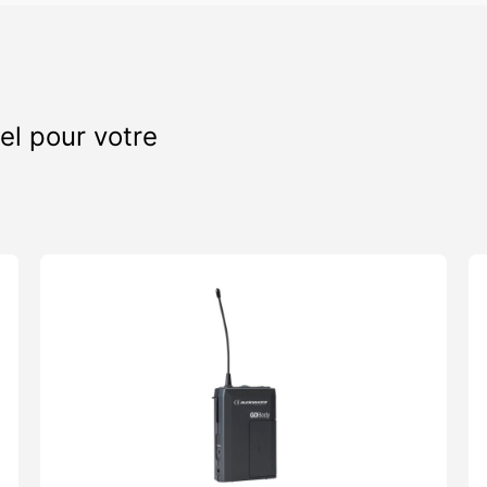
ro-coupure
é (4 micros)
el pour votre