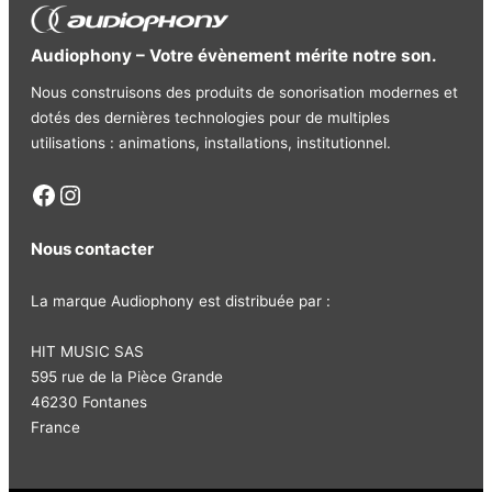
Caisson
Audiophony – Votre évènement mérite notre son.
Famille
MOJO
• Puissance : 250W RMS – 500W max
• Impédance nominale : 4 Ohms
Nous construisons des produits de sonorisation modernes et
• Boomer : 1 x 10 pouces
dotés des dernières technologies pour de multiples
Poids net
3.75 kg
• Dimensions : 389 x 626 x 626 mm
utilisations : animations, installations, institutionnel.
• Poids net : 21,8 kg
Facebook
Instagram
Dimensions
Ensemble
• Réponse en fréquence 38 – 18 000Hz
Nous contacter
Weight
3,75 kg
• SPL max. (@1m) 122 dB
La marque Audiophony est distribuée par :
Amplification
• Etage basses : 1 x 300W RMS / 600W Max
HIT MUSIC SAS
• Etage mid/high 1 x 300W RMS / 600W Max
595 rue de la Pièce Grande
46230 Fontanes
• Entrées :
France
– CH1 : 1 x Combo XLR/Jack Ligne/Micro
– CH2 : 1 x Combo XLR/Jack Ligne/Micro