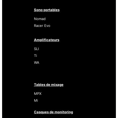
Sono portables
Nomad
Racer Evo
Amplificateurs
SLI
Ti
WA
Tables de mixage
MPX
Mi
Casques de monitoring