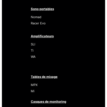
Sono portables
Nomad
Racer Evo
Amplificateurs
SLI
Ti
WA
Tables de mixage
MPX
Mi
Casques de monitoring