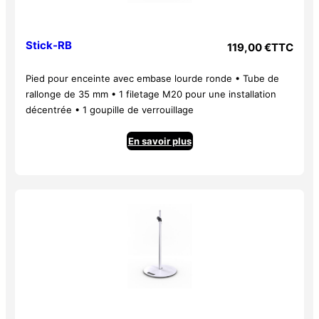
– Caisse symétrique avec pan coupée à 45°
– 1 poignée sur le dessus et 2 sur les cotés
Stick-RB
– 2 inserts M10 dessous
119,00
€
TTC
– 2 inserts M10 dessus
Pied pour enceinte avec embase lourde ronde • Tube de
– Embase de 35 mm pour pied
rallonge de 35 mm • 1 filetage M20 pour une installation
• Dimensions : 385 x 345 x 595 mm
décentrée • 1 goupille de verrouillage
• Poids net : 15,80 kg
En savoir plus