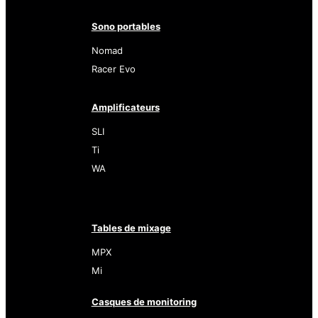
Sono portables
Nomad
Racer Evo
Amplificateurs
SLI
Ti
WA
Tables de mixage
MPX
Mi
Casques de monitoring