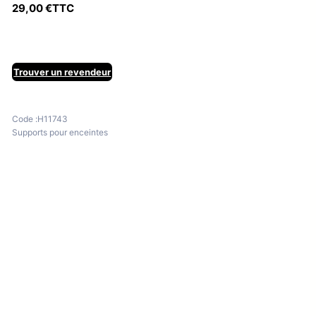
29,00
€
TTC
Trouver un revendeur
Code :
H11743
Supports pour enceintes