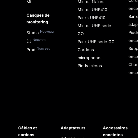
Cord
Mi
Micros filaires
ence
Micros UHF410
Casques de
Barr
Packs UHF410
monitoring
adap
Micros UHF série
Nouveau
Pied
Studio
GO
ence
Nouveau
DJ
Pack UHF série GO
Supp
Nouveau
Prod
Cordons
ence
microphones
Char
Pieds micros
ence
Câbles et
Adaptateurs
Accessoires
cordons
enceintes