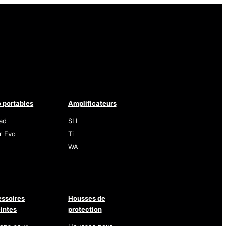
 portables
Amplificateurs
ad
SLI
r Evo
Ti
WA
ssoires
Housses de
intes
protection