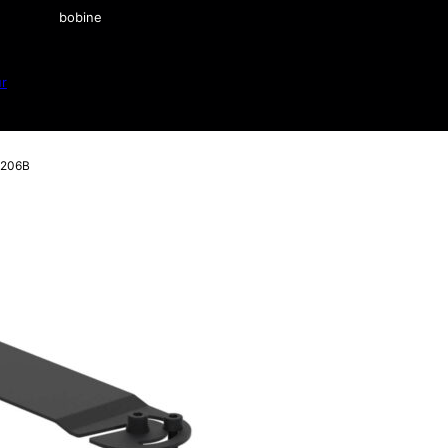
bobine
ur
206B