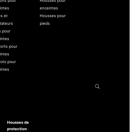
ons pour
Housses pour
intes
enceintes
es et
Housses pour
tateurs
pieds
s pour
intes
orts pour
intes
iots pour
intes
Housses de
protection