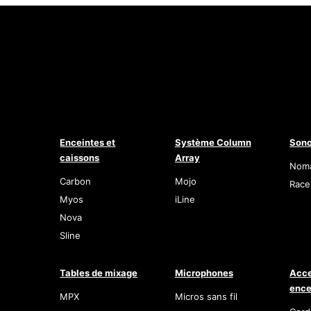
Enceintes et
Système Column
Sono
caissons
Array
Nom
Carbon
Mojo
Race
Myos
iLine
Nova
Sline
Tables de mixage
Microphones
Acce
ence
MPX
Micros sans fil