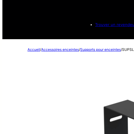
Trouver un revende
Accueil
/
Accessoires enceintes
/
Supports pour enceintes
/
SUPSL