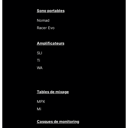
Sono portables
Nomad
Racer Evo
Amplificateurs
SLI
Ti
WA
Tables de mixage
MPX
Mi
Casques de monitoring