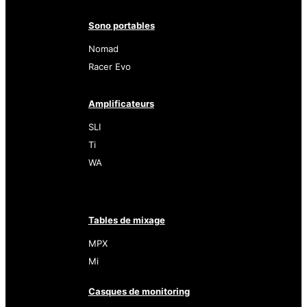
Sono portables
Nomad
Racer Evo
Amplificateurs
SLI
Ti
WA
Tables de mixage
MPX
Mi
Casques de monitoring