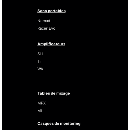
Sono portables
Nomad
Racer Evo
Amplificateurs
SLI
Ti
WA
Tables de mixage
MPX
Mi
Casques de monitoring