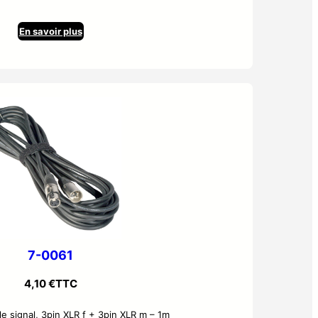
En savoir plus
7-0061
4,10
€
TTC
e signal, 3pin XLR f + 3pin XLR m – 1m