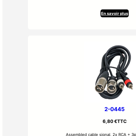
En savoir plus
2-0445
6,80
€
TTC
Assembled cable signal, 2x RCA + 3p