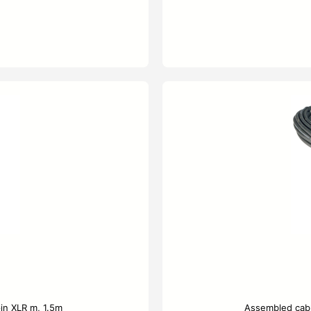
in XLR m, 1.5m
Assembled cabl