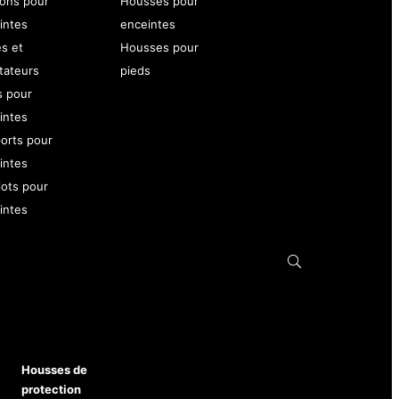
ons pour
Housses pour
intes
enceintes
es et
Housses pour
tateurs
pieds
s pour
intes
orts pour
intes
iots pour
intes
Housses de
protection