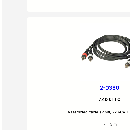
2-0380
7,40
€
TTC
Assembled cable signal, 2x RCA +
5 m