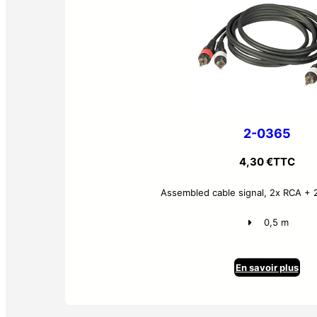
2-0365
4,30
€
TTC
Assembled cable signal, 2x RCA + 
0,5 m
En savoir plus