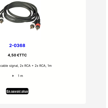
2-0368
4,50
€
TTC
cable signal, 2x RCA + 2x RCA, 1m
1 m
En savoir plus