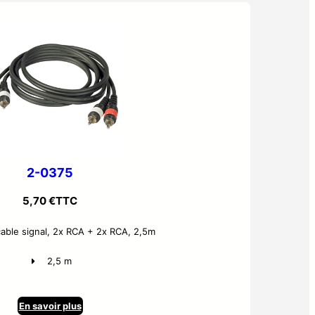
2-0375
5,70
€
TTC
able signal, 2x RCA + 2x RCA, 2,5m
2,5 m
En savoir plus