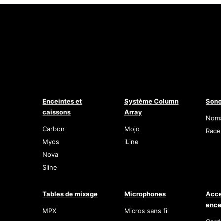
Enceintes et
Système Column
Sono
caissons
Array
Nom
Carbon
Mojo
Race
Myos
iLine
Nova
Sline
Tables de mixage
Microphones
Acce
ence
MPX
Micros sans fil