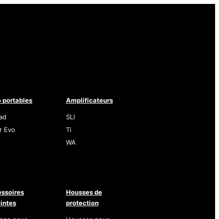
 portables
Amplificateurs
ad
SLI
r Evo
Ti
WA
ssoires
Housses de
intes
protection