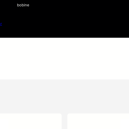
bobine
ur