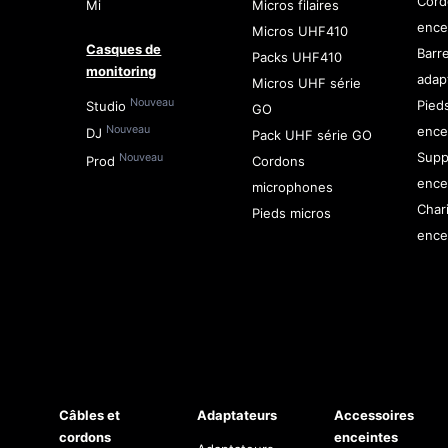
Cord
Mi
Micros filaires
ence
Micros UHF410
Casques de
Barr
Packs UHF410
monitoring
adap
Micros UHF série
Nouveau
Pied
Studio
GO
ence
Nouveau
DJ
Pack UHF série GO
Supp
Nouveau
Prod
Cordons
ence
microphones
Char
Pieds micros
ence
Câbles et
Adaptateurs
Accessoires
cordons
enceintes