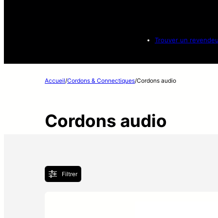
Trouver un revende
Accueil
/
Cordons & Connectiques
/
Cordons audio
Cordons audio
Filtrer