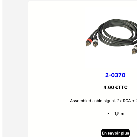
2-0370
4,60
€
TTC
Assembled cable signal, 2x RCA + 
1,5 m
En savoir plus