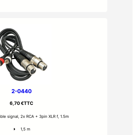
2-0440
6,70
€
TTC
le signal, 2x RCA + 3pin XLR f, 1.5m
1,5 m