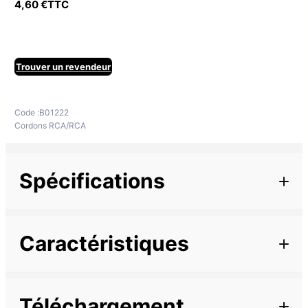
4,60
€
TTC
Trouver un revendeur
Code :
B01222
Cordons RCA/RCA
Spécifications
Informations complémentaires
Caractéristiques
Marque
Description
Longueur
1,5 m
Téléchargement