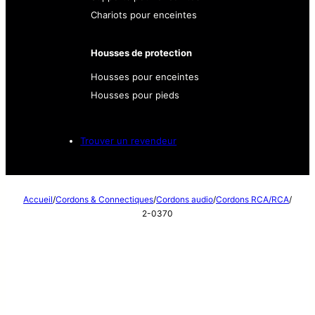
Chariots pour enceintes
Housses de protection
Housses pour enceintes
Housses pour pieds
Trouver un revendeur
Accueil
/
Cordons & Connectiques
/
Cordons audio
/
Cordons RCA/RCA
/
2-0370