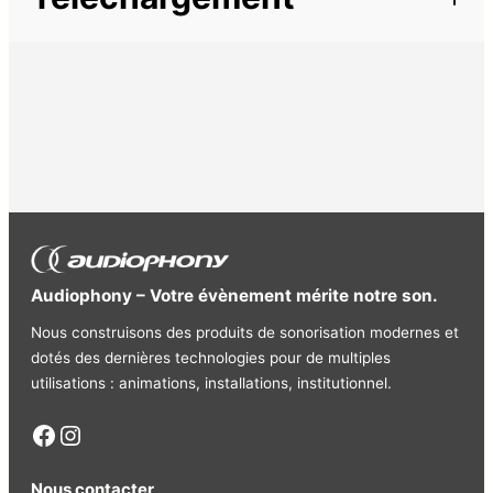
Audio Cable 2x RCA ……2x RCA
Cordon
Ligne
Audiophony – Votre évènement mérite notre son.
Nous construisons des produits de sonorisation modernes et
dotés des dernières technologies pour de multiples
utilisations : animations, installations, institutionnel.
Facebook
Instagram
Nous contacter