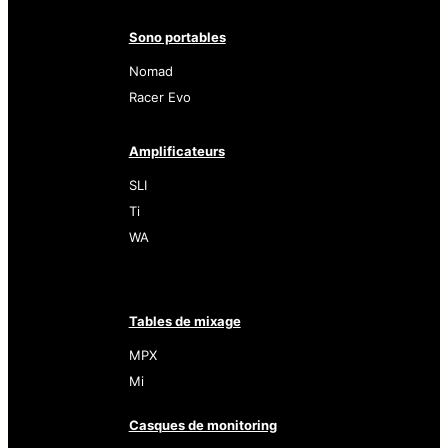
Sono portables
Nomad
Racer Evo
Amplificateurs
SLI
Ti
WA
Tables de mixage
MPX
Mi
Casques de monitoring