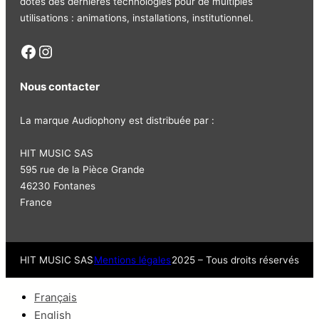
dotés des dernières technologies pour de multiples
• Connexions sortie : XLR femelle 3 broches Neutrik
utilisations : animations, installations, institutionnel.
• Assemblé en Belgique
Facebook
Instagram
Nous contacter
La marque Audiophony est distribuée par :
HIT MUSIC SAS
595 rue de la Pièce Grande
46230 Fontanes
France
HIT MUSIC SAS
Mentions légales
2025 – Tous droits réservés
Français
English