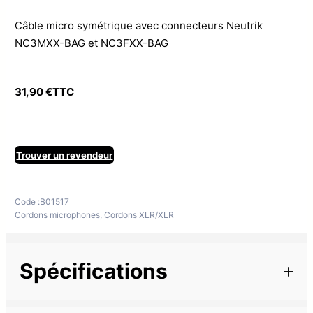
Câble micro symétrique avec connecteurs Neutrik
NC3MXX-BAG et NC3FXX-BAG
31,90
€
TTC
Trouver un revendeur
Code :
B01517
Cordons microphones
,
Cordons XLR/XLR
Spécifications