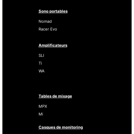
Sono portables
Nomad
Racer Evo
Amplificateurs
SLI
Ti
WA
Tables de mixage
MPX
Mi
Casques de monitoring