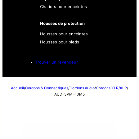
Chariots pour enceintes
Housses de protection
Housses pour enceintes
Housses pour pieds
Trouver un revendeur
Accueil
/
Cordons & Connectiques
/
Cordons audio
/
Cordons XLR/XLR
/
AUD-3PMF-0M5