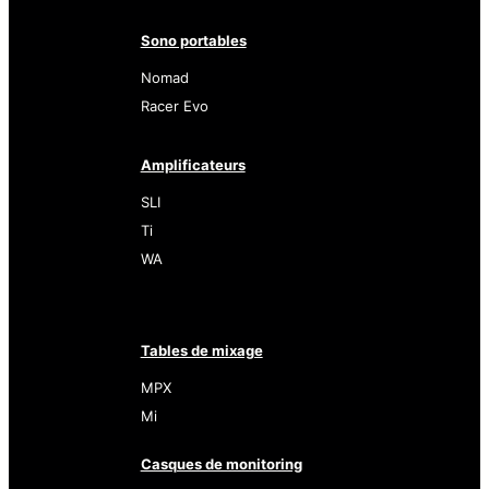
Sono portables
Nomad
Racer Evo
Amplificateurs
SLI
Ti
WA
Tables de mixage
MPX
Mi
Casques de monitoring