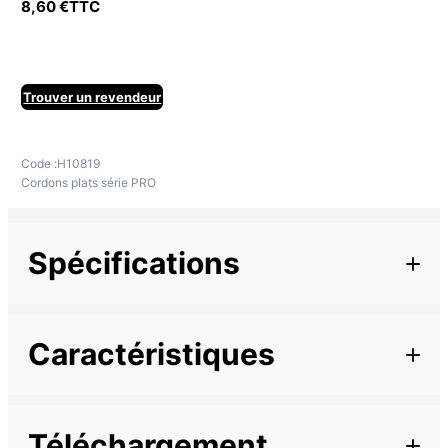
8,60
€
TTC
Trouver un revendeur
Code :
H10819
Cordons plats série PRO
Spécifications
Informations complémentaires
Caractéristiques
Marque
Longueur
0,5 m
Téléchargement