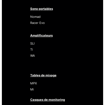
Sono portables
Nomad
Racer Evo
Amplificateurs
SLI
Ti
WA
Tables de mixage
MPX
Mi
Casques de monitoring