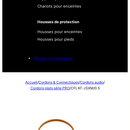
Chariots pour enceintes
Housses de protection
Housses pour enceintes
Housses pour pieds
Trouver un revendeur
Accueil
/
Cordons & Connectiques
/
Cordons audio
/
Cordons plats série PRO
/
CFLAT-JSXM/0.5