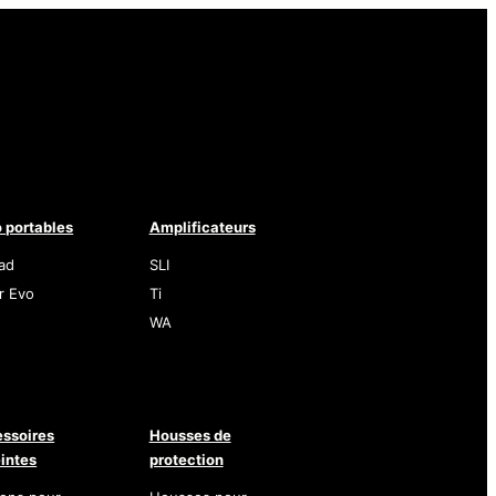
 portables
Amplificateurs
ad
SLI
r Evo
Ti
WA
ssoires
Housses de
intes
protection