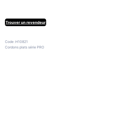
Trouver un revendeur
Code :
H10821
Cordons plats série PRO