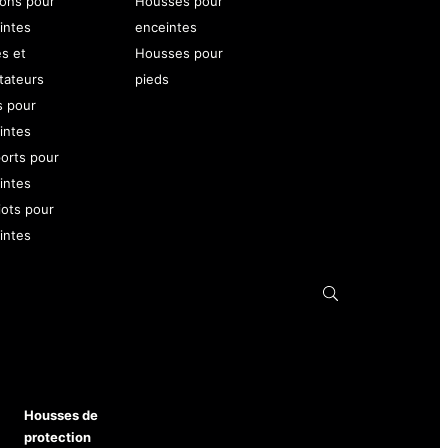
ons pour
Housses pour
intes
enceintes
es et
Housses pour
tateurs
pieds
s pour
intes
orts pour
intes
iots pour
intes
Housses de
protection