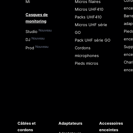
Cord
Mi
Micros filaires
ence
Micros UHF410
Casques de
Barr
Packs UHF410
monitoring
adap
Micros UHF série
Nouveau
Pied
Studio
GO
ence
Nouveau
DJ
Pack UHF série GO
Supp
Nouveau
Prod
Cordons
ence
microphones
Char
Pieds micros
ence
Câbles et
Adaptateurs
Accessoires
cordons
enceintes