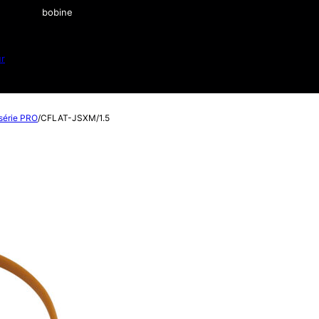
bobine
ur
 série PRO
/
CFLAT-JSXM/1.5