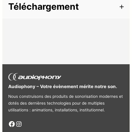
Longueur
1,5 m
Téléchargement
Cordon ligne 1x Jack 6,35 stéréo mâle / 2x 6,35 mono
Longueur : 1,5m
Cordon
Ligne
Audiophony – Votre évènement mérite notre son.
Nous construisons des produits de sonorisation modernes et
dotés des dernières technologies pour de multiples
utilisations : animations, installations, institutionnel.
Facebook
Instagram