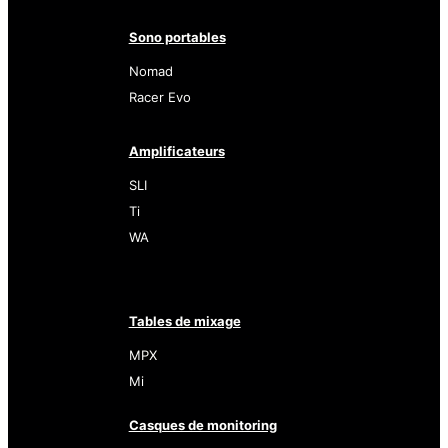
Sono portables
Nomad
Racer Evo
Amplificateurs
SLI
Ti
WA
Tables de mixage
MPX
Mi
Casques de monitoring