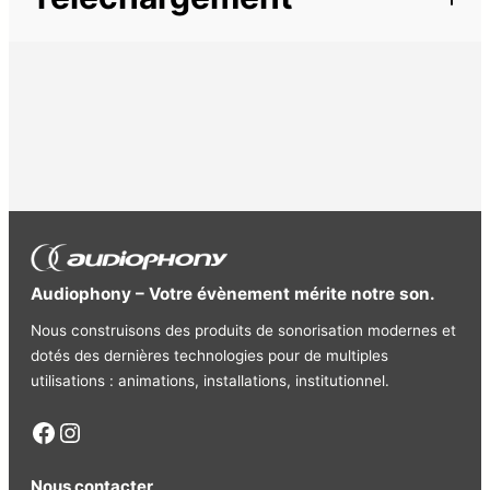
Cordon ligne Jack mâle mono / Jack mâle mono
Longueur : 3m
Cordon
Ligne
Audiophony – Votre évènement mérite notre son.
Nous construisons des produits de sonorisation modernes et
dotés des dernières technologies pour de multiples
utilisations : animations, installations, institutionnel.
Facebook
Instagram
Nous contacter