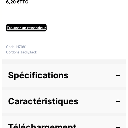
6,20
€
TTC
Trouver un revendeur
Code :
H7981
Cordons Jack/Jack
Spécifications
Informations complémentaires
Caractéristiques
Marque
Description
Longueur
3 m
Téléchargement