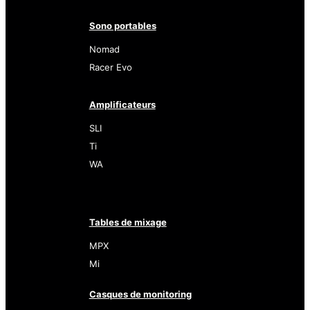
Sono portables
Nomad
Racer Evo
Amplificateurs
SLI
Ti
WA
Tables de mixage
MPX
Mi
Casques de monitoring