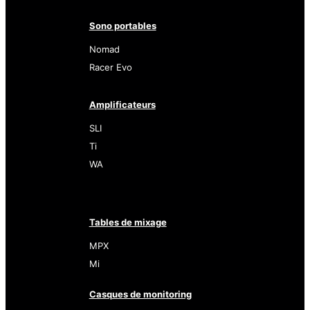
Sono portables
Nomad
Racer Evo
Amplificateurs
SLI
Ti
WA
Tables de mixage
MPX
Mi
Casques de monitoring