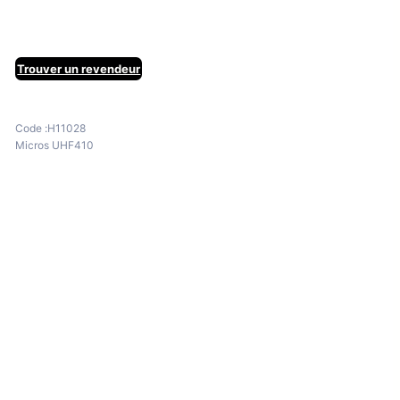
Trouver un revendeur
Code :
H11028
Micros UHF410