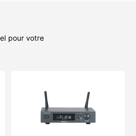
n
el pour votre
luses)
antenne)