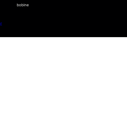
bobine
ur