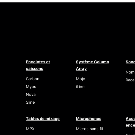
Enceintes et
Système Column
Sono
caissons
Array
Nom
Carbon
Mojo
Race
Myos
iLine
Nova
Sline
Tables de mixage
Microphones
Acce
ence
MPX
Micros sans fil