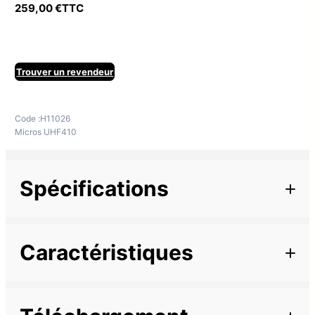
259,00
€
TTC
Trouver un revendeur
Code :
H11026
Micros UHF410
Spécifications
Informations complémentaires
Caractéristiques
Famille
UHF410
Description