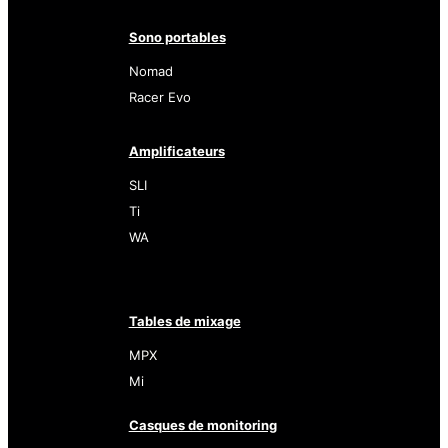
Sono portables
Nomad
Racer Evo
Amplificateurs
SLI
Ti
WA
Tables de mixage
MPX
Mi
Casques de monitoring