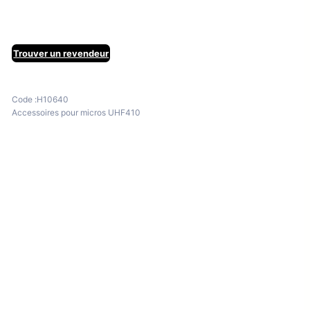
Trouver un revendeur
Code :
H10640
Accessoires pour micros UHF410