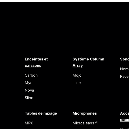
Enceintes et
Système Column
Sono
caissons
Array
Nom
Carbon
Mojo
Race
Myos
iLine
Nova
Sline
Tables de mixage
Microphones
Acce
ence
MPX
Micros sans fil