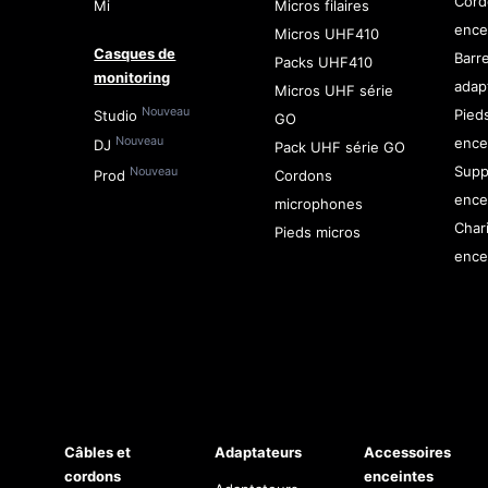
Cord
Mi
Micros filaires
ence
Micros UHF410
Casques de
Barr
Packs UHF410
monitoring
adap
Micros UHF série
Nouveau
Pied
Studio
GO
ence
Nouveau
DJ
Pack UHF série GO
Supp
Nouveau
Prod
Cordons
ence
microphones
Char
Pieds micros
ence
Câbles et
Adaptateurs
Accessoires
cordons
enceintes