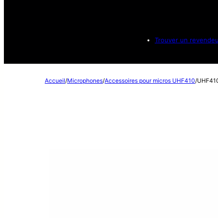
Trouver un revende
Accueil
/
Microphones
/
Accessoires pour micros UHF410
/
UHF41