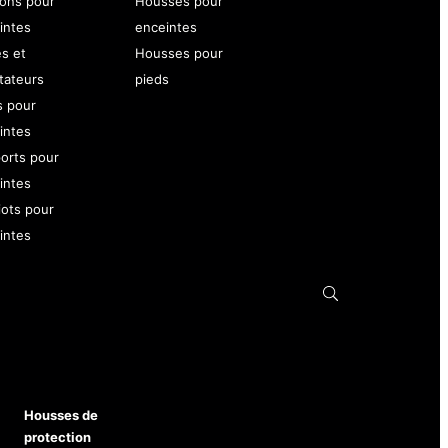
ons pour
Housses pour
intes
enceintes
es et
Housses pour
tateurs
pieds
s pour
intes
orts pour
intes
iots pour
intes
Housses de
protection