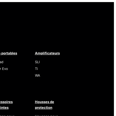
 portables
Amplificateurs
ad
SLI
r Evo
Ti
WA
ssoires
Housses de
intes
protection