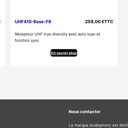
C
UHF410-Base-F8
259,00
€
TTC
Récepteur UHF true diversity avec auto scan et
fonction sync
En savoir plus
Nous contacter
La marque Audiophony est distri