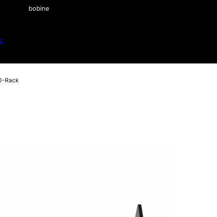
bobine
ur
0-Rack